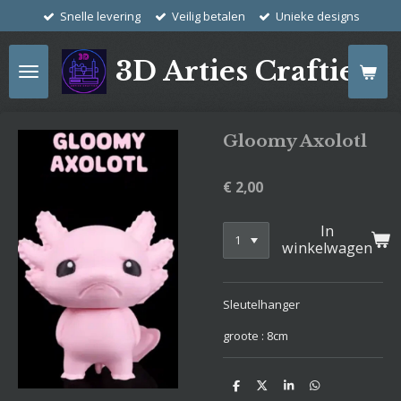
Snelle levering
Veilig betalen
Unieke designs
Ga
direct
naar
3D Arties Crafties
de
hoofdinhoud
Gloomy Axolotl
€ 2,00
In
winkelwagen
Sleutelhanger
groote : 8cm
D
D
S
D