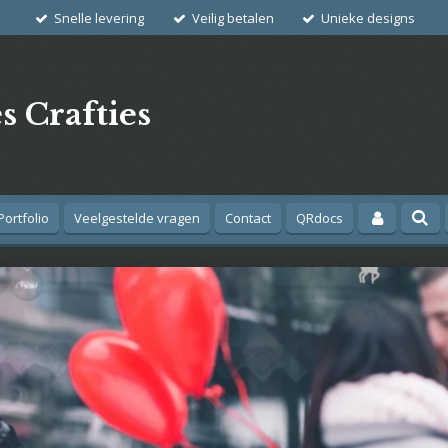
Snelle levering
Veilig betalen
Unieke designs
s Crafties
Portfolio
Veelgestelde vragen
Contact
QRdocs