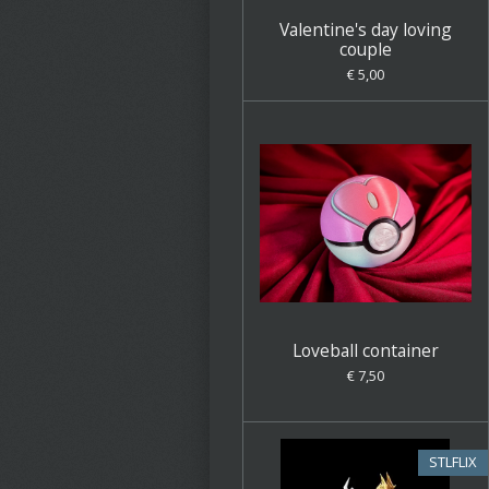
Valentine's day loving
couple
€ 5,00
Loveball container
€ 7,50
STLFLIX