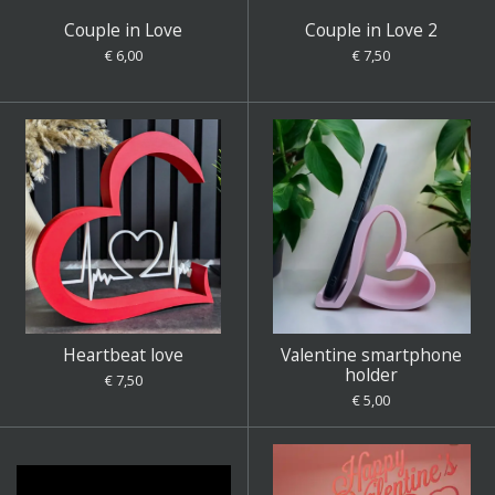
Couple in Love
Couple in Love 2
€ 6,00
€ 7,50
Heartbeat love
Valentine smartphone
holder
€ 7,50
€ 5,00