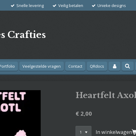
Snelle levering
Veilig betalen
Unieke designs
s Crafties
Portfolio
Veelgestelde vragen
Contact
QRdocs
Heartfelt Axol
€ 2,00
In winkelwagen