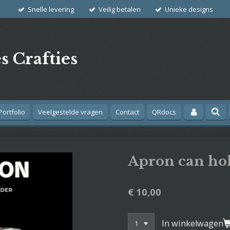
Snelle levering
Veilig betalen
Unieke designs
s Crafties
Portfolio
Veelgestelde vragen
Contact
QRdocs
Apron can ho
€ 10,00
In winkelwagen