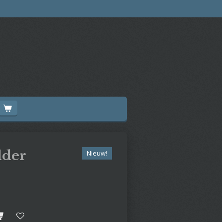
lder
Nieuw!