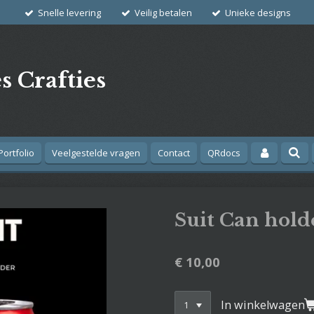
Snelle levering
Veilig betalen
Unieke designs
s Crafties
Portfolio
Veelgestelde vragen
Contact
QRdocs
Suit Can hold
€ 10,00
In winkelwagen