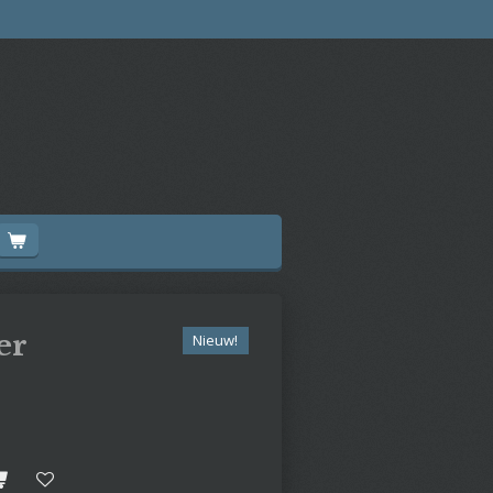
er
Nieuw!