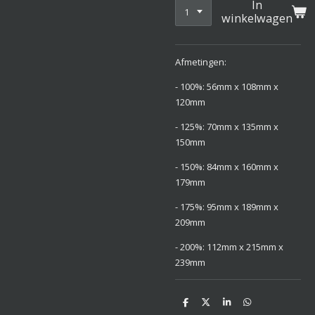
In
winkelwagen
Afmetingen:
- 100%: 56mm x 108mm x
120mm
- 125%: 70mm x 135mm x
150mm
- 150%: 84mm x 160mm x
179mm
- 175%: 95mm x 189mm x
209mm
- 200%: 112mm x 215mm x
239mm
D
D
S
D
e
e
h
e