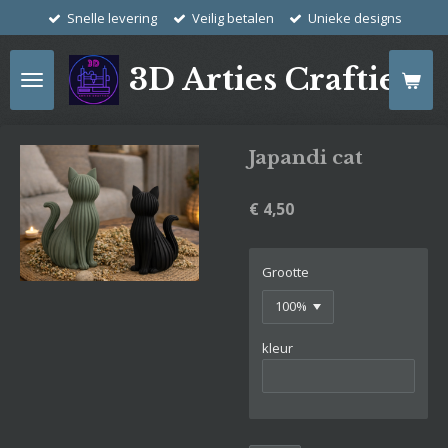
Snelle levering
Veilig betalen
Unieke designs
Ga
direct
naar
3D Arties Crafties
de
hoofdinhoud
Japandi cat
€ 4,50
Grootte
kleur