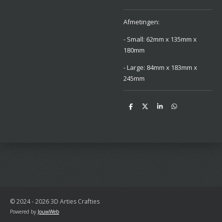
Afmetingen:
- Small: 62mm x 135mm x
180mm
- Large: 84mm x 183mm x
245mm
D
D
S
D
e
e
h
e
l
e
a
l
e
l
r
e
n
e
n
© 2024 - 2026 3D Arties Crafties
Powered by
JouwWeb