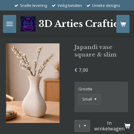
Snelle levering
Veilig betalen
Unieke designs
Ga
direct
naar
3D Arties Crafties
de
hoofdinhoud
Japandi vase
square & slim
€ 7,00
Grootte
In
winkelwagen