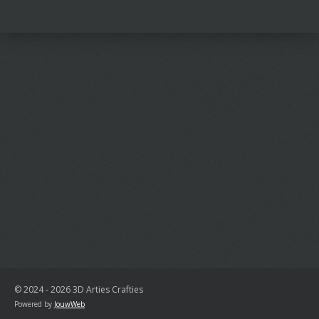
l
e
a
l
e
l
r
e
n
e
n
© 2024 - 2026 3D Arties Crafties
Powered by
JouwWeb