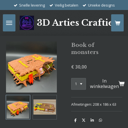
Snelle levering
Veilig betalen
Unieke designs
Ga
direct
naar
3D Arties Crafties
de
hoofdinhoud
Book of
monsters
€ 30,00
In
winkelwagen
Afmetingen: 208 x 186 x 63
D
D
S
D
e
e
h
e