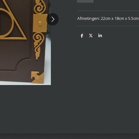
Afmetingen: 22cm x 18cm x 5.5cm
D
D
S
e
e
h
l
e
a
e
l
r
n
e