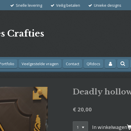
Snelle levering
Veilig betalen
Unieke designs
s Crafties
Portfolio
Veelgestelde vragen
Contact
QRdocs
Deadly hollow
€ 20,00
In winkelwagen