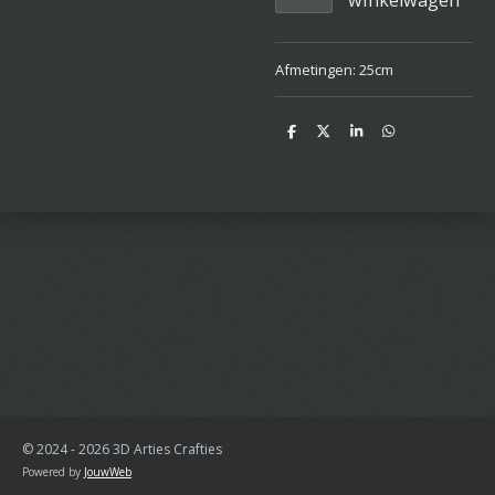
winkelwagen
Afmetingen: 25cm
D
D
S
D
e
e
h
e
l
e
a
l
e
l
r
e
n
e
n
© 2024 - 2026 3D Arties Crafties
Powered by
JouwWeb