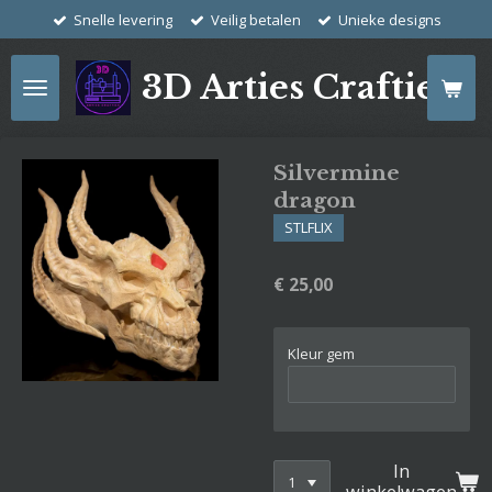
Snelle levering
Veilig betalen
Unieke designs
Ga
direct
naar
3D Arties Crafties
de
hoofdinhoud
Silvermine
dragon
STLFLIX
€ 25,00
Kleur gem
In