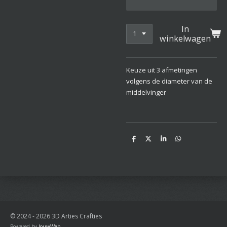
In
winkelwagen
Keuze uit 3 afmetingen
volgens de diameter van de
middelvinger
D
D
S
D
e
e
h
e
l
e
a
l
e
l
r
e
n
e
n
© 2024 - 2026 3D Arties Crafties
Powered by
JouwWeb