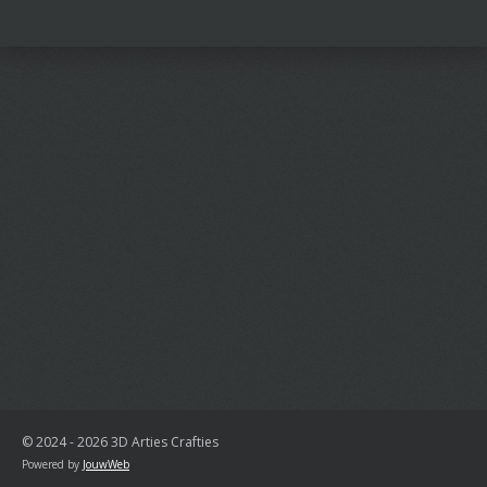
l
e
a
l
e
l
r
e
n
e
n
© 2024 - 2026 3D Arties Crafties
Powered by
JouwWeb