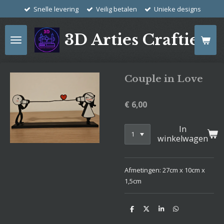
Snelle levering
Veilig betalen
Unieke designs
Ga
direct
naar
3D Arties Crafties
de
hoofdinhoud
Couple in Love
€ 6,00
In
winkelwagen
Afmetingen: 27cm x 10cm x
1,5cm
D
D
S
D
e
e
h
e