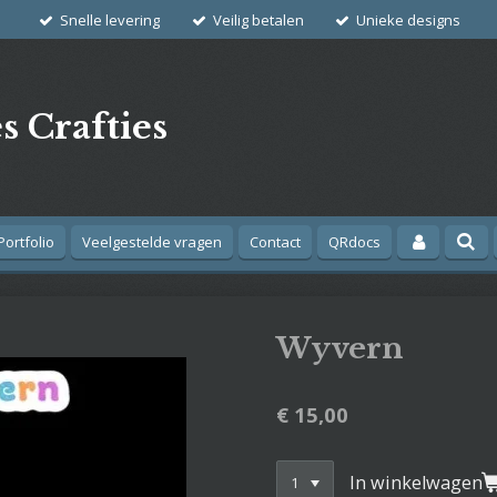
Snelle levering
Veilig betalen
Unieke designs
s Crafties
Portfolio
Veelgestelde vragen
Contact
QRdocs
Wyvern
€ 15,00
In winkelwagen