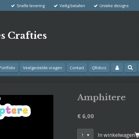
Snelle levering
Veilig betalen
Unieke designs
s Crafties
Portfolio
Veelgestelde vragen
Contact
QRdocs
Amphitere
€ 6,00
In winkelwagen