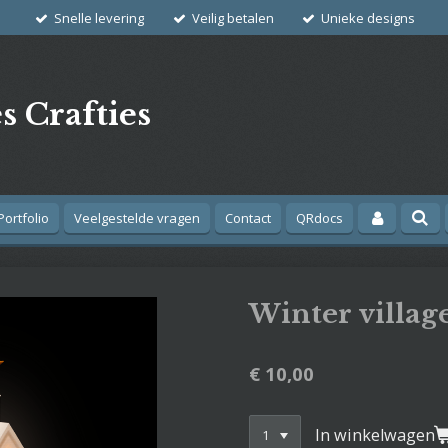
Snelle levering
Veilig betalen
Unieke designs
s Crafties
Portfolio
Veelgestelde vragen
Contact
QRdocs
Winter villag
€ 10,00
In winkelwagen