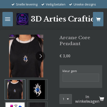
Snelle levering
Veilig betalen
Unieke designs
Ga
direct
naar
3D Arties Crafties
de
hoofdinhoud
Arcane Core
Pendant
€ 3,00
kleur gem
In
winkelwagen