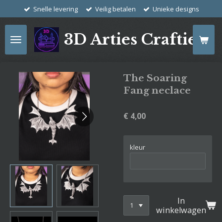
Snelle levering
Veilig betalen
Unieke designs
Ga
direct
naar
3D Arties Crafties
de
hoofdinhoud
The Soaring
Fang neclace
€ 4,00
kleur
In
winkelwagen