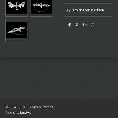
Wyvern dragon neklace
D
D
S
D
e
e
h
e
l
e
a
l
e
l
r
e
n
e
n
© 2024 - 2026 3D Arties Crafties
Powered by
JouwWeb