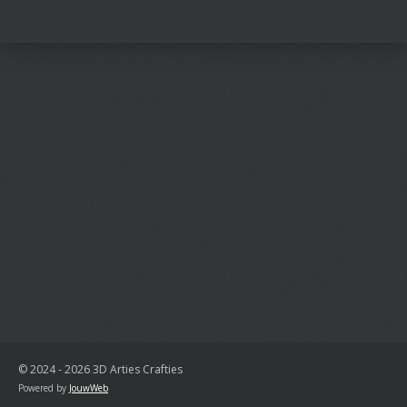
l
e
a
l
e
l
r
e
n
e
n
© 2024 - 2026 3D Arties Crafties
Powered by
JouwWeb