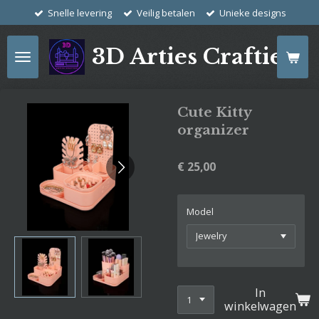
Snelle levering
Veilig betalen
Unieke designs
Ga
direct
naar
3D Arties Crafties
de
hoofdinhoud
Cute Kitty
organizer
€ 25,00
Model
In
winkelwagen