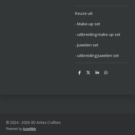
Keuze uit:
- Make-up set
- uitbreiding make up set
- Juwelen set
- uitbreiding Juwelen set
D
D
S
D
e
e
h
e
l
e
a
l
e
l
r
e
n
e
n
© 2024 - 2026 3D Arties Crafties
Powered by
JouwWeb