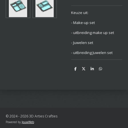
Keuze uit:
- Make-up set
- uitbreiding make up set
- Juwelen set
- uitbreiding Juwelen set
D
D
S
D
e
e
h
e
l
e
a
l
e
l
r
e
n
e
n
© 2024 - 2026 3D Arties Crafties
Powered by
JouwWeb