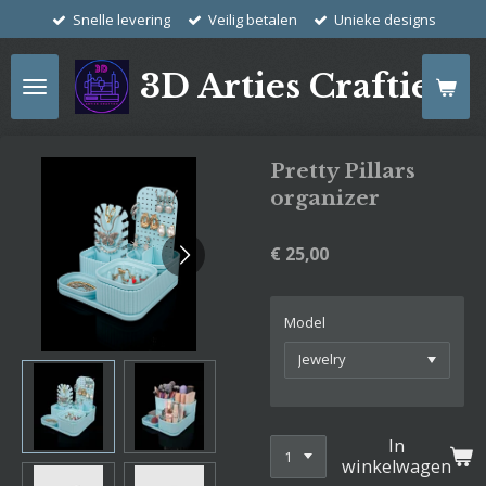
Snelle levering
Veilig betalen
Unieke designs
Ga
direct
naar
3D Arties Crafties
de
hoofdinhoud
Pretty Pillars
organizer
€ 25,00
Model
In
winkelwagen