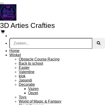
Ga
direct
naar
de
hoofdinhoud
3D Arties Crafties
Home
Winkel
Obstacle Course Racing
Back to school
Easter
Valentine
klok
Japandi
Decoratie
Vazen
Opzet
Toys
World of Magic & Fantasy