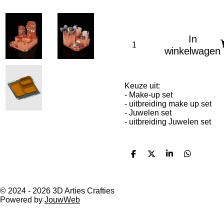
In
winkelwagen
Keuze uit:
- Make-up set
- uitbreiding make up set
- Juwelen set
- uitbreiding Juwelen set
D
D
S
D
e
e
h
e
l
e
a
l
e
l
r
e
n
e
n
© 2024 - 2026 3D Arties Crafties
Powered by
JouwWeb