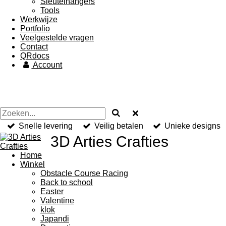
Sleutelhangers
Tools
Werkwijze
Portfolio
Veelgestelde vragen
Contact
QRdocs
Account
Snelle levering
Veilig betalen
Unieke designs
3D Arties Crafties
Home
Winkel
Obstacle Course Racing
Back to school
Easter
Valentine
klok
Japandi