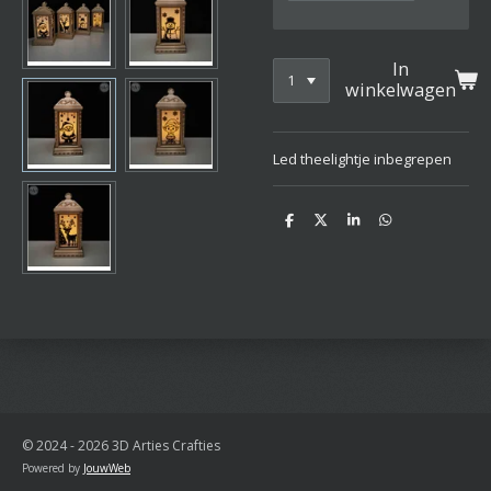
In
winkelwagen
Led theelightje inbegrepen
D
D
S
D
e
e
h
e
l
e
a
l
e
l
r
e
n
e
n
© 2024 - 2026 3D Arties Crafties
Powered by
JouwWeb