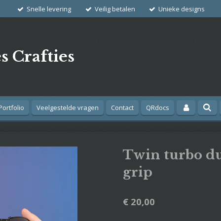
Snelle levering
Veilig betalen
Unieke designs
s Crafties
Portfolio
Veelgestelde vragen
Contact
QRdocs
Twin turbo du
grip
€ 20,00