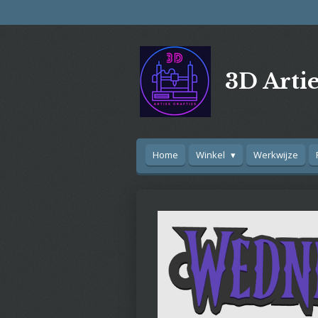
Ga
direct
naar
de
3D Artie
hoofdinhoud
Home
Winkel
Werkwijze