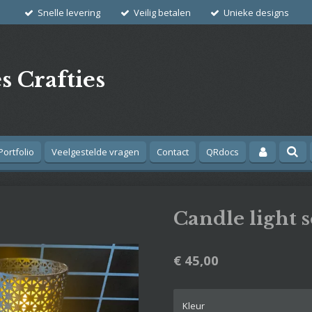
Snelle levering
Veilig betalen
Unieke designs
s Crafties
Portfolio
Veelgestelde vragen
Contact
QRdocs
Candle light s
€ 45,00
Kleur