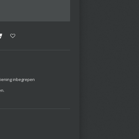
iening inbegrepen
en.