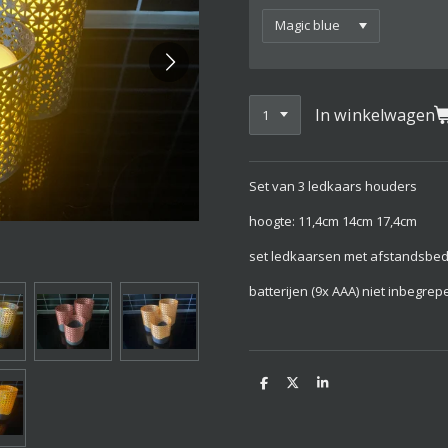
In winkelwagen
Set van 3 ledkaars houders
hoogte: 11,4cm 14cm 17,4cm
set ledkaarsen met afstandsbed
batterijen (9x AAA) niet inbegrep
D
D
S
e
e
h
l
e
a
e
l
r
n
e