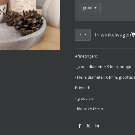
In winkelwagen
Afmetingen:
- groot: diameter: 91mm, hoogte
- klein: diameter: 61mm, grootte
Printtijd:
- groot: 5h
- klein: 2h15min
D
D
S
e
e
h