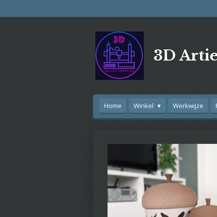
Ga
direct
naar
de
3D Artie
hoofdinhoud
Home
Winkel
Werkwijze