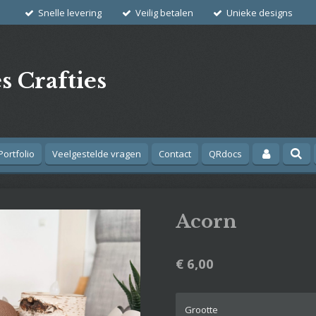
Snelle levering
Veilig betalen
Unieke designs
s Crafties
Portfolio
Veelgestelde vragen
Contact
QRdocs
Acorn
€ 6,00
Grootte