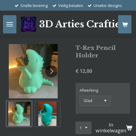
Snelle levering
Veilig betalen
Unieke designs
Ga
direct
naar
3D Arties Crafties
de
hoofdinhoud
T-Rex Pencil
Holder
€ 12,00
Afwerking
In
winkelwagen