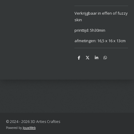
Verkrijgbaar in effen of fuzzy
skin
printtijd: 5h30min
afmetingen: 16,5 x 16 x 13cm
D
D
S
D
e
e
h
e
l
e
a
l
e
l
r
e
n
e
n
© 2024 - 2026 3D Arties Crafties
Powered by
JouwWeb