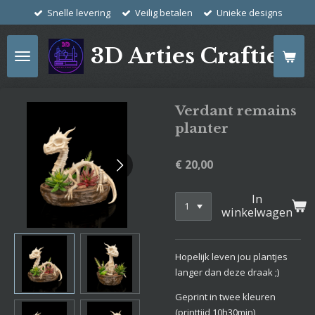
Snelle levering
Veilig betalen
Unieke designs
Ga
direct
naar
3D Arties Crafties
de
hoofdinhoud
Verdant remains
planter
€ 20,00
In
winkelwagen
Hopelijk leven jou plantjes
langer dan deze draak ;)
Geprint in twee kleuren
(printtijd 10h30min)