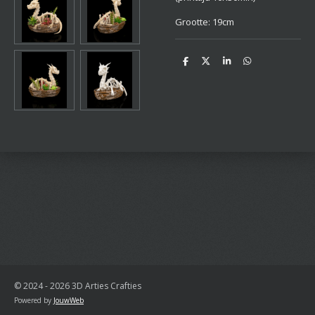
Grootte: 19cm
D
D
S
D
e
e
h
e
l
e
a
l
e
l
r
e
n
e
n
© 2024 - 2026 3D Arties Crafties
Powered by
JouwWeb