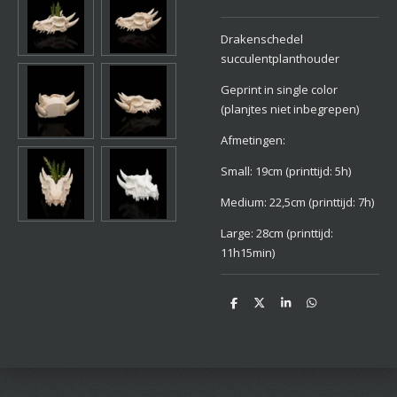
Drakenschedel
succulentplanthouder
Geprint in single color
(planjtes niet inbegrepen)
Afmetingen:
Small: 19cm (printtijd: 5h)
Medium: 22,5cm (printtijd: 7h)
Large: 28cm (printtijd:
11h15min)
D
D
S
D
e
e
h
e
l
e
a
l
e
l
r
e
n
e
n