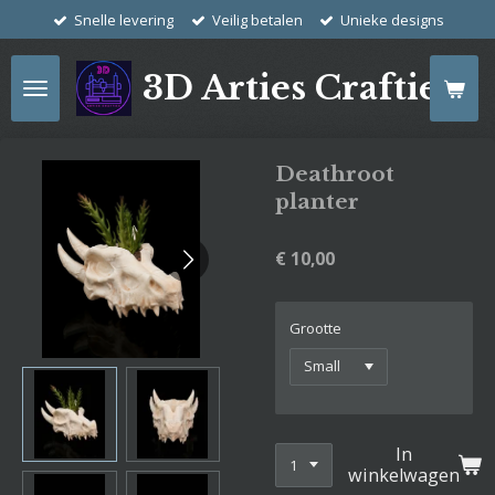
Snelle levering
Veilig betalen
Unieke designs
Ga
direct
naar
3D Arties Crafties
de
hoofdinhoud
Deathroot
planter
€ 10,00
Grootte
In
winkelwagen