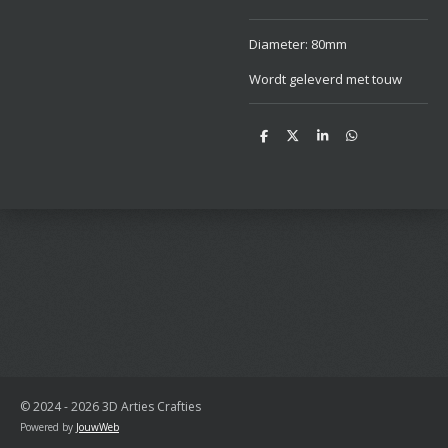
Diameter: 80mm
Wordt geleverd met touw
D
D
S
D
e
e
h
e
l
e
a
l
e
l
r
e
n
e
n
© 2024 - 2026 3D Arties Crafties
Powered by
JouwWeb