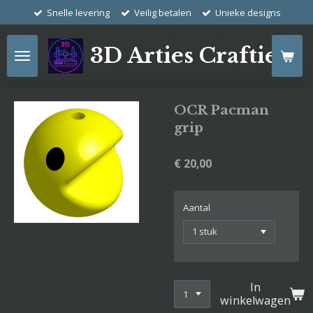
Snelle levering
Veilig betalen
Unieke designs
Ga
direct
naar
3D Arties Crafties
de
hoofdinhoud
OCR Pacman
grip
€ 20,00
Aantal
In
winkelwagen