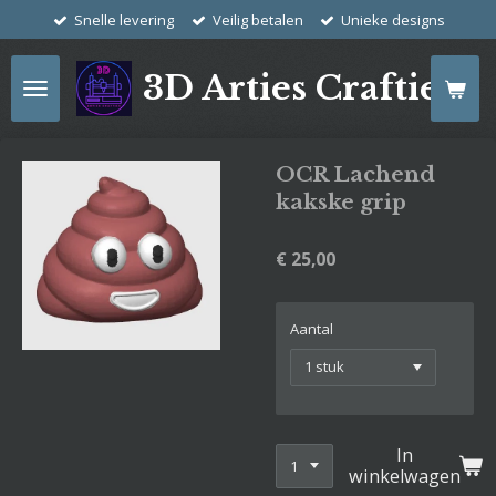
Snelle levering
Veilig betalen
Unieke designs
Ga
direct
naar
3D Arties Crafties
de
hoofdinhoud
OCR Lachend
kakske grip
€ 25,00
Aantal
In
winkelwagen