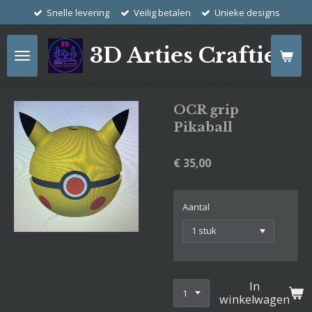
Snelle levering
Veilig betalen
Unieke designs
Ga
direct
naar
3D Arties Crafties
de
hoofdinhoud
OCR grip
Pikaball
€ 35,00
Aantal
In
winkelwagen