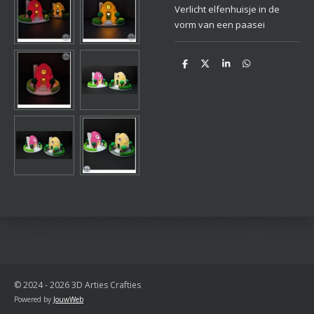
Verlicht elfenhuisje in de
vorm van een paasei
D
D
S
D
e
e
h
e
l
e
a
l
e
l
r
e
n
e
n
© 2024 - 2026 3D Arties Crafties
Powered by
JouwWeb