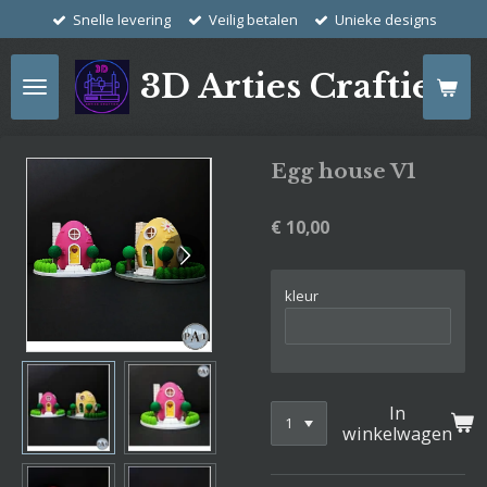
Snelle levering
Veilig betalen
Unieke designs
Ga
direct
naar
3D Arties Crafties
de
hoofdinhoud
Egg house V1
€ 10,00
kleur
In
winkelwagen