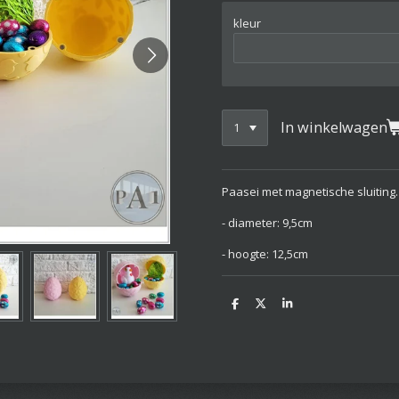
kleur
In winkelwagen
Paasei met magnetische sluiting.
- diameter: 9,5cm
- hoogte: 12,5cm
D
D
S
e
e
h
l
e
a
e
l
r
n
e