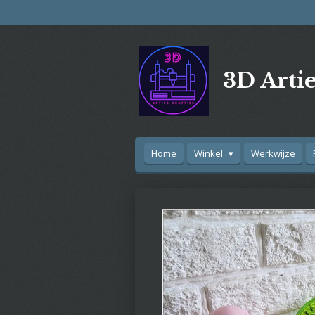
Ga
direct
naar
de
3D Artie
hoofdinhoud
Home
Winkel
Werkwijze