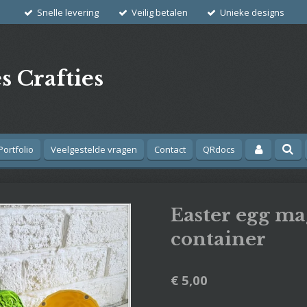
Snelle levering
Veilig betalen
Unieke designs
s Crafties
Portfolio
Veelgestelde vragen
Contact
QRdocs
Easter egg ma
container
€ 5,00