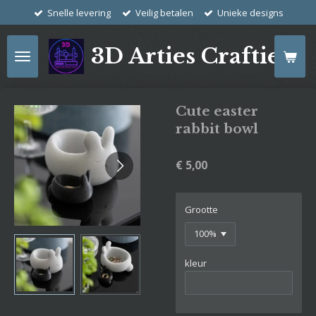
Snelle levering
Veilig betalen
Unieke designs
Ga
direct
naar
3D Arties Crafties
de
hoofdinhoud
Cute easter
rabbit bowl
€ 5,00
Grootte
kleur