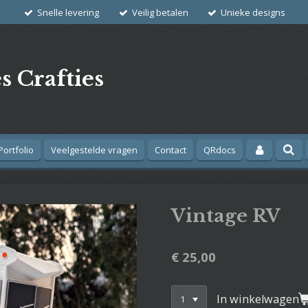
Snelle levering
Veilig betalen
Unieke designs
s Crafties
Portfolio
Veelgestelde vragen
Contact
QRdocs
Vintage RV
€ 25,00
In winkelwagen