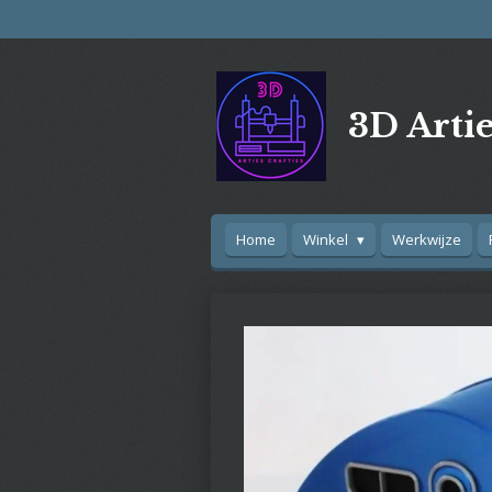
Ga
direct
naar
de
3D Artie
hoofdinhoud
Home
Winkel
Werkwijze