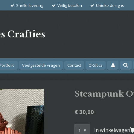
Snelle levering
Veilig betalen
Unieke designs
s Crafties
Portfolio
Veelgestelde vragen
Contact
QRdocs
Steampunk O
€ 30,00
In winkelwagen