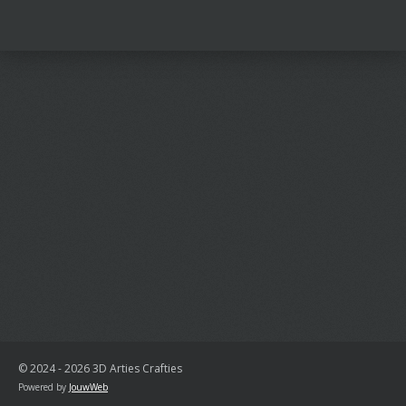
e
e
h
e
l
e
a
l
e
l
r
e
n
e
n
© 2024 - 2026 3D Arties Crafties
Powered by
JouwWeb