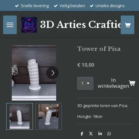
Snelle levering
Veilig betalen
Unieke designs
Ga
direct
naar
3D Arties Crafties
de
hoofdinhoud
Tower of Pisa
€ 10,00
In
winkelwagen
3D geprinte toren van Pisa.
Hoogte: 18cm
D
D
S
D