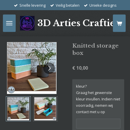
Snelle levering
Veilig betalen
Unieke designs
Ga
direct
naar
3D Arties Crafties
de
hoofdinhoud
Knitted storage
box
€ 10,00
kleur?
Graag het gewenste
kleur invullen. Indien niet
voorradig, nemen wij
contact met u op