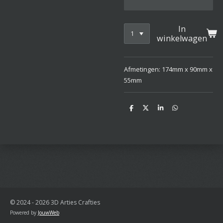
In
winkelwagen
Afmetingen: 174mm x 90mm x
55mm
D
D
S
D
e
e
h
e
l
e
a
l
e
l
r
e
n
e
n
© 2024 - 2026 3D Arties Crafties
Powered by
JouwWeb