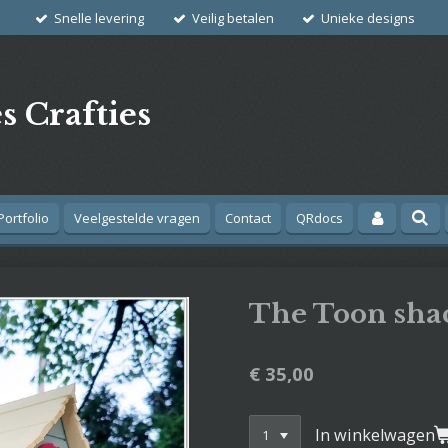
Snelle levering
Veilig betalen
Unieke designs
s Crafties
Portfolio
Veelgestelde vragen
Contact
QRdocs
The Toon sha
€ 35,00
In winkelwagen