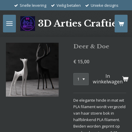
Snelle levering
Veilig betalen
Unieke designs
Ga
direct
naar
3D Arties Crafties
de
hoofdinhoud
Deer & Doe
€ 15,00
In
winkelwagen
De elegante hinde in mat wit
PLA filament wordt vergezeld
van haar stoere bok in
halfblinkend PLA filament.
Beiden worden geprint op