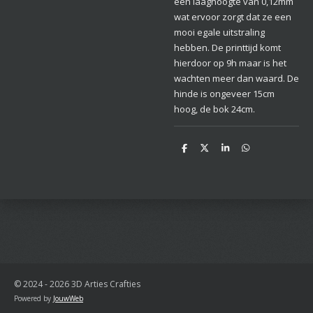
een laaghoogte van 0,12mm
wat ervoor zorgt dat ze een
mooi egale uitstraling
hebben. De printtijd komt
hierdoor op 9h maar is het
wachten meer dan waard. De
hinde is ongeveer 15cm
hoog, de bok 24cm.
D
D
S
D
e
e
h
e
l
e
a
l
e
l
r
e
n
e
n
© 2024 - 2026 3D Arties Crafties
Powered by
JouwWeb