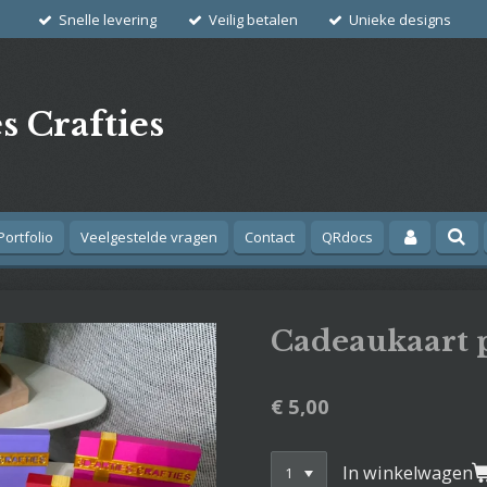
Snelle levering
Veilig betalen
Unieke designs
s Crafties
Portfolio
Veelgestelde vragen
Contact
QRdocs
Cadeaukaart 
€ 5,00
In winkelwagen