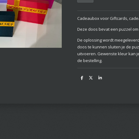
Cadeaubox voor Giftcards, cadea
Deze doos bevat een puzzel om
De oplossing wordt meegeleverd
doos te kunnen sluiten je de pu
uitvoeren. Gewenste kleur kan j
de bestelling.
D
D
S
e
e
h
l
e
a
e
l
r
n
e