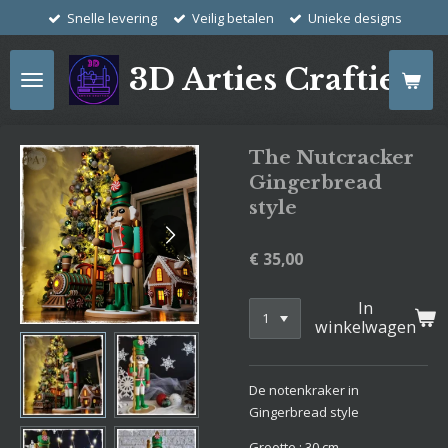
Snelle levering
Veilig betalen
Unieke designs
Ga
direct
naar
3D Arties Crafties
de
hoofdinhoud
The Nutcracker
Gingerbread
style
€ 35,00
In
winkelwagen
De notenkraker in
Gingerbread style
Grootte : 30 cm