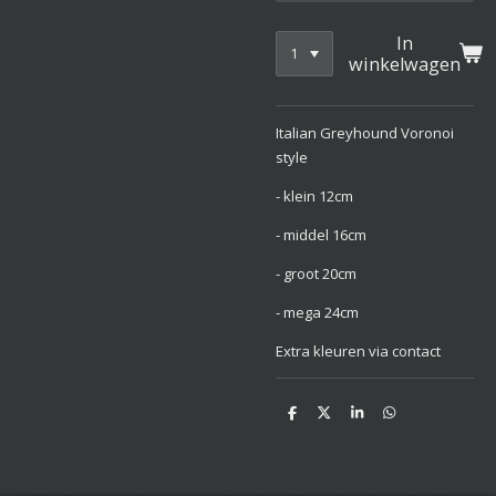
In
winkelwagen
Italian Greyhound Voronoi
style
- klein 12cm
- middel 16cm
- groot 20cm
- mega 24cm
Extra kleuren via contact
D
D
S
D
e
e
h
e
l
e
a
l
e
l
r
e
n
e
n