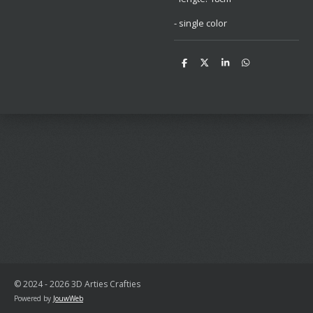
- single color
D
D
S
D
e
e
h
e
l
e
a
l
e
l
r
e
n
e
n
© 2024 - 2026 3D Arties Crafties
Powered by
JouwWeb