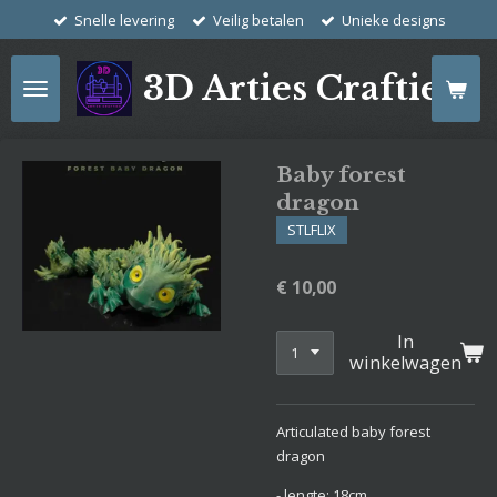
Snelle levering
Veilig betalen
Unieke designs
Ga
direct
naar
3D Arties Crafties
de
hoofdinhoud
Baby forest
dragon
STLFLIX
€ 10,00
In
winkelwagen
Articulated baby forest
dragon
- lengte: 18cm