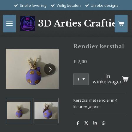
Snelle levering
Veilig betalen
Unieke designs
Ga
direct
naar
3D Arties Crafties
de
hoofdinhoud
Rendier kerstbal
€ 7,00
In
winkelwagen
Kerstbal met rendier in 4
kleuren geprint
D
D
S
D
e
e
h
e