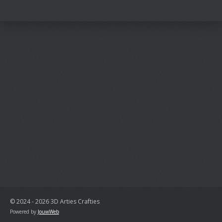
l
e
a
l
e
l
r
e
n
e
n
© 2024 - 2026 3D Arties Crafties
Powered by
JouwWeb